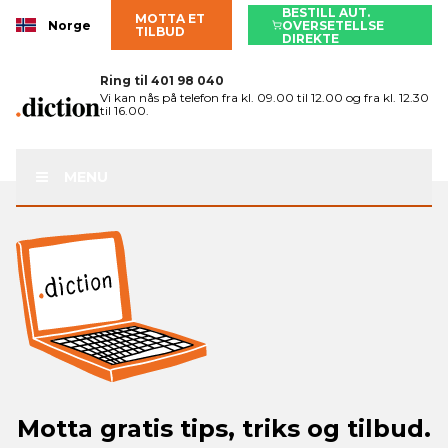
BESTILL AUT.
MOTTA ET
Norge
OVERSETELLSE
TILBUD
DIREKTE
Ring til
401 98 040
Vi kan nås på telefon fra kl. 09.00 til 12.00 og fra kl. 12.30
til 16.00.
MENU
Motta gratis tips, triks og tilbud.