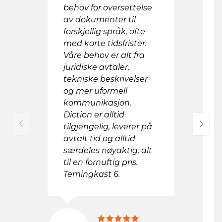
behov for oversettelse
o
av dokumenter til
v
forskjellig språk, ofte
a
v
med korte tidsfrister.
r
Våre behov er alt fra
s
juridiske avtaler,
u
tekniske beskrivelser
h
og mer uformell
m
kommunikasjon.
k
Diction er alltid
o
tilgjengelig, leverer på
h
m
avtalt tid og alltid
k
særdeles nøyaktig, alt
e
til en fornuftig pris.
f
Terningkast 6.
D
d
s
s
u