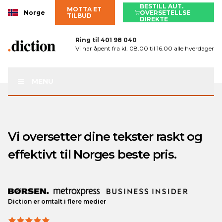
BESTILL AUT.
MOTTA ET
Norge
OVERSETELLSE
TILBUD
DIREKTE
Ring til
401 98 040
Vi har åpent fra kl. 08.00 til 16.00 alle hverdager
MENU
Vi oversetter dine tekster raskt og
effektivt til Norges beste pris.
Diction er omtalt i flere medier