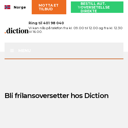
BESTILL AUT.
MOTTA ET
Norge
OVERSETELLSE
TILBUD
DIREKTE
Ring til
401 98 040
Vi kan nås på telefon fra kl. 09.00 til 12.00 og fra kl. 12.30
til 16.00.
MENU
Bli frilansoversetter hos Diction