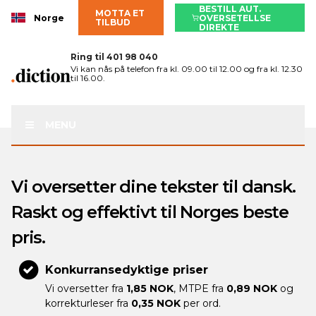
BESTILL AUT.
MOTTA ET
Norge
OVERSETELLSE
TILBUD
DIREKTE
Ring til
401 98 040
Vi kan nås på telefon fra kl. 09.00 til 12.00 og fra kl. 12.30
til 16.00.
MENU
Vi oversetter dine tekster til dansk.
Raskt og effektivt til Norges beste
pris.
Konkurransedyktige priser
Vi oversetter fra
1,85 NOK
, MTPE fra
0,89 NOK
og
korrekturleser fra
0,35 NOK
per ord.