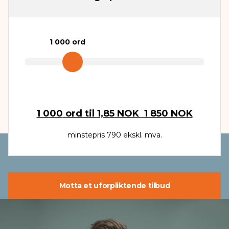
1 000
ord
1 000
ord til
1,85 NOK
1 850 NOK
minstepris 790 ekskl. mva.
Motta et uforpliktende tilbud