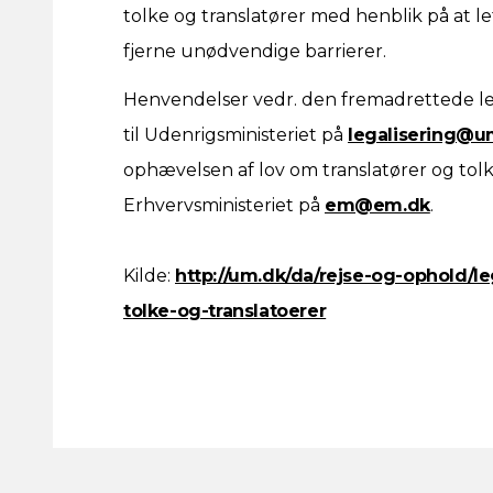
tolke og translatører med henblik på at
fjerne unødvendige barrierer.
Henvendelser vedr. den fremadrettede le
til Udenrigsministeriet på
legalisering@u
ophævelsen af lov om translatører og tolke
Erhvervsministeriet på
em@em.dk
.
Kilde:
http://um.dk/da/rejse-og-ophold/l
tolke-og-translatoerer