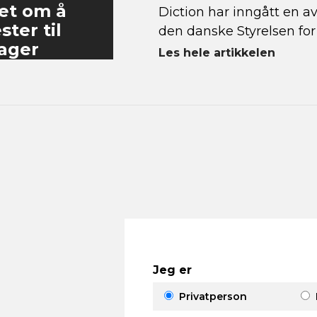
et om å
Diction har inngått en av
ter til
den danske Styrelsen for
lager
Les hele artikkelen
Jeg er
Privatperson