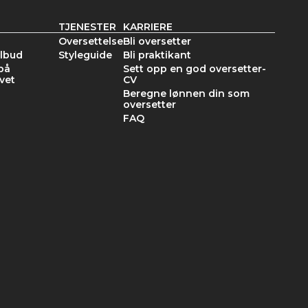
TJENESTER
KARRIERE
Oversettelse
Bli oversetter
ilbud
Styleguide
Bli praktikant
på
Sett opp en god oversetter-
vet
CV
Beregne lønnen din som
oversetter
FAQ