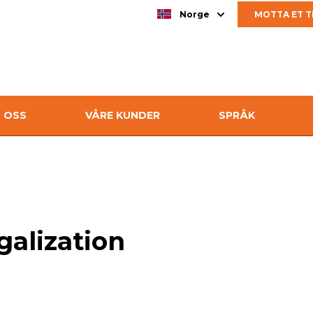
Norge
MOTTA ET T
 OSS
VÅRE KUNDER
SPRÅK
galization