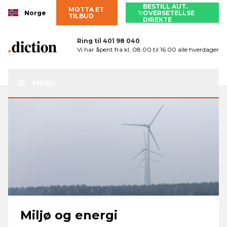
BESTILL AUT.
MOTTA ET
Norge
OVERSETELLSE
TILBUD
DIREKTE
Ring til
401 98 040
Vi har åpent fra kl. 08.00 til 16.00 alle hverdager
MENU
Miljø og energi