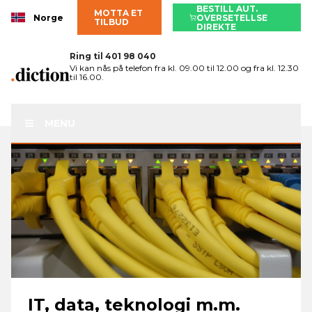
BESTILL AUT.
MOTTA ET
Norge
OVERSETELLSE
TILBUD
DIREKTE
Ring til
401 98 040
Vi kan nås på telefon fra kl. 09.00 til 12.00 og fra kl. 12.30
til 16.00.
MENU
IT, data, teknologi m.m.